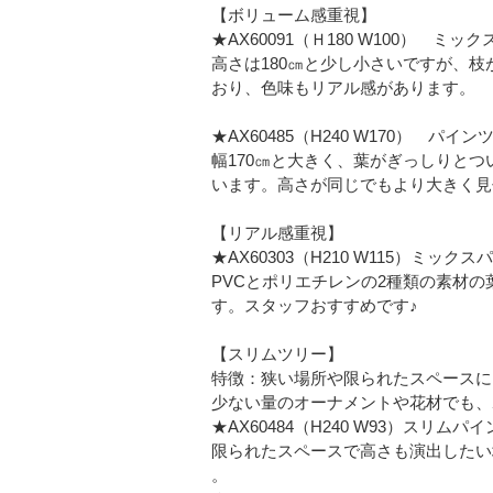
【ボリューム感重視】
★AX60091（Ｈ180 W100） ミッ
高さは180㎝と少し小さいですが、
おり、色味もリアル感があります。
★AX60485（H240 W170） パイン
幅170㎝と大きく、葉がぎっしりと
います。高さが同じでもより大きく見
【リアル感重視】
★AX60303（H210 W115）ミック
PVCとポリエチレンの2種類の素材
す。スタッフおすすめです♪
【スリムツリー】
特徴：狭い場所や限られたスペースに
少ない量のオーナメントや花材でも、
★AX60484（H240 W93）スリムパ
限られたスペースで高さも演出したい
。