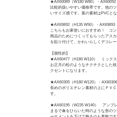
★AX60089（W180 W80）・AX60
比較的扱いやすい価格帯です。他のツリ
いサイズ感です。葉の素材はPVCと
★AX69892（H135 W50）・AX698
こちらもお家使いにおすすめ！ コン
商品のためにつくってもらったアスカ
を貼り付けて、かわいらしくデコレー
【個性的】
★AX60477（H180 W110） ミッ
お正月の松のようなチクチクとした枝
クセントになります。
★AX60305（H180 W120）・AX6
長めのポリエチレン素材の上にＰＶＣ
す。
★AX60195（W235 W140） アン
まるで傘をひらいた時のような形のツ
ーナメントを下げて飾るのも素敵です