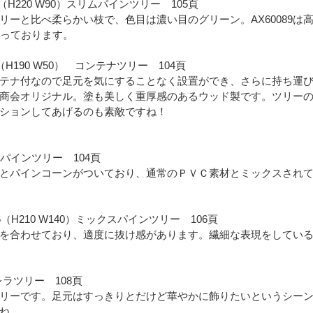
092（H220 W90）スリムパインツリー 105頁
ーと比べ柔らかい枝で、色目は濃い目のグリーン。AX60089は高
なっております。
93（H190 W50） コンテナツリー 104頁
テナ付なので足元を気にすることなく設置ができ、さらに持ち運
商会オリジナル。塗も美しく重厚感のあるウッド製です。ツリー
ションしてあげるのも素敵ですね！
クスパインツリー 104頁
とパインコーンがついており、通常のＰＶＣ素材とミックスされ
0306（H210 W140）ミックスパインツリー 106頁
を合わせており、適度に抜け感があります。繊細な表現をしてい
ブレラツリー 108頁
リーです。足元はすっきりとだけど華やかに飾りたいというシー
ね。