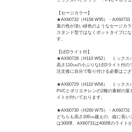
【セージカラー】
★AX60732（H158 W95）・AX60
葉の色が淡い緑色のようなセージカラ
スタンド型ではなくポットタイプにな
す。
【LEDライト付】
★AX60728（H110 W52） ミッ
高さ110㎝の小ぶりなLEDライト付
注文後に自分で取り付ける必要はござ
★AX60729（H110 W58） ミッ
PVCとポリエチレンの2種の素材の葉を
イトが付いております。
★AX60730（H200 W75）・AX60
どちらも高さ200㎝越えの、縦に長いス
は300球、AX60731は400球のラ