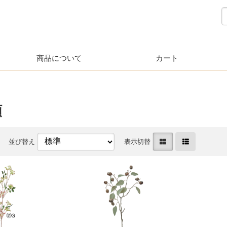
商品について
カート
類
並び替え
表示切替