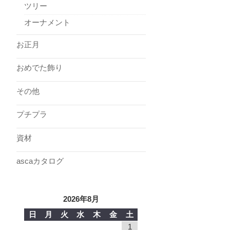
ツリー
オーナメント
お正月
おめでた飾り
その他
プチプラ
資材
ascaカタログ
2026年8月
日
月
火
水
木
金
土
1