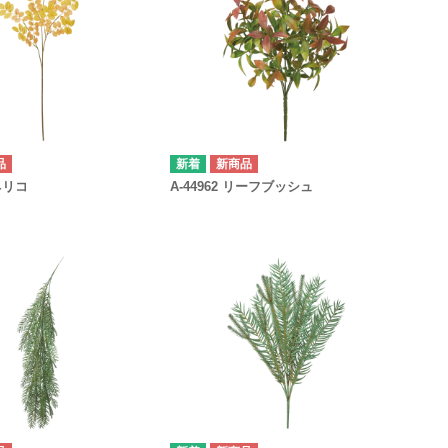
品
新商品
トネリコ
A-44962 リーフブッシュ