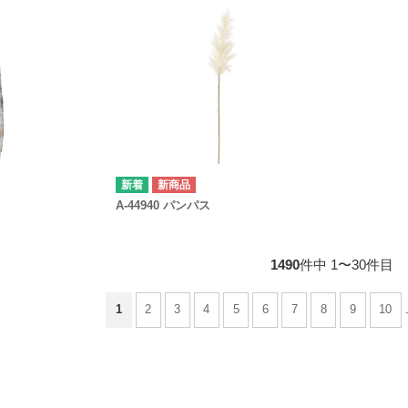
新商品
A-44940 パンパス
1490
件中 1〜30件目
1
2
3
4
5
6
7
8
9
10