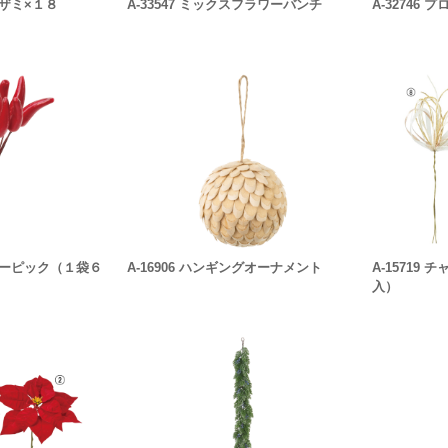
アザミ×１８
A-33547 ミックスフラワーバンチ
A-32746 
ッパーピック（１袋６
A-16906 ハンギングオーナメント
A-15719
入）