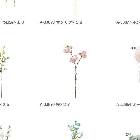
７ つぼみ×１０
A-33879 マンサク×１８
A-33877
ム×２５
A-33870 桜×２７
A-33864