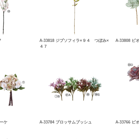
７
A-33818 ジプソフィラ×９４ つぼみ×
A-33808
４７
ブーケ
A-33784 ブロッサムブッシュ
A-33766