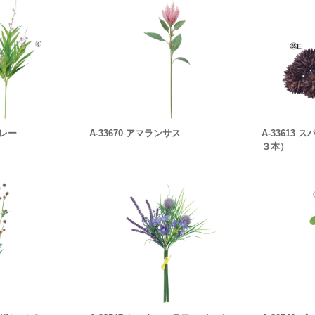
プレー
A-33670 アマランサス
A-33613
３本）