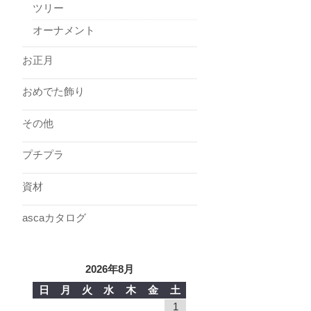
ツリー
オーナメント
お正月
おめでた飾り
その他
プチプラ
資材
ascaカタログ
2026年8月
日
月
火
水
木
金
土
1