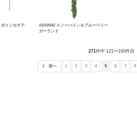
ットポインセチア
AX69940 スノーパイン＆ブルーベリー
ガーランド
271
件中 121〜150件目
1
2
3
4
5
6
7
8