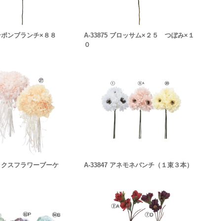
 ポンポンブランチ×８８
A-33875 ブロッサム×２５ つぼみ×１
０
 ミックスフラワーブーケ
A-33847 アネモネバンチ（１束３本）