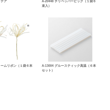
プロテア
A-20448 チリペッパーピック（１袋６
束入）
 チャームリボン（１袋６本
A-13004 グルースティック高温（６本
セット）