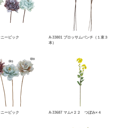
 ピオニーピック
A-33801 ブロッサムバンチ（１束３
本）
 ピオニーピック
A-33687 マム×２２ つぼみ×４