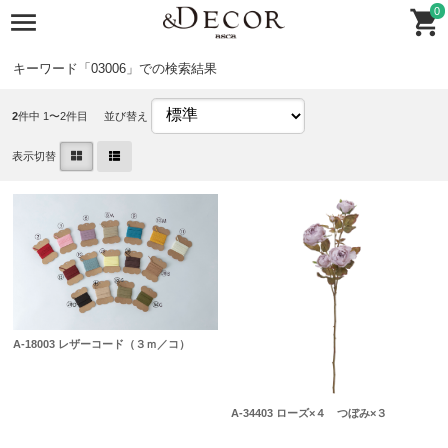
0
キーワード「03006」での検索結果
2
件中 1〜2件目
並び替え
表示切替
A-18003 レザーコード（３ｍ／コ）
A-34403 ローズ×４ つぼみ×３