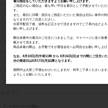
着日指定をしていただきますようお願い申し上げます。
【よくあるご質問】
ご指定のない場合は、最も早い平日を着日として手配させていただ
す。
【商品の取扱について】
また、着日に日曜・祝日をご指定いただいた場合は元払い条件の対
なりますのでご注意ください。
【大型商品別途運賃表】
出荷手配完了後、送料を訂正させて頂きますのでご了承のほどよろ
願い申し上げます。
【観葉植物の器選びについて】
弊社休業中の着日のご注文につきましては、マイページに送り状番
【ドライフラワーのお取り扱について】
載させて頂きます。
商品未着の際は、お手数ですが運送会社へお問合せお願い申し上げ
【GRS認証について】
なお、8月10日(月)午前11時 から 8月16日(日)までの間にご注文い
分の発送日は8月17日(月)以降となります。
【ascaプレミアムコレクション】
期間中は大変ご不便おかけいたしますが、何卒ご了承くださいます
【和かざりについて】
よろしくお願いいたします。
【クリスマスツリーについて】
カテゴリ
アンデコオリジナル商品