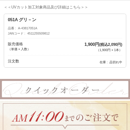
＜＜UVカット加工対象商品及び詳細はこちら＞＞
051A グリ－ン
品番
A-43817051A
JANコード
4511255509812
販売価格
1,900円
(税込2,090円)
（単価 × 入数）
（
1,900円
×
1
本
）
注文数
在庫
品切れ中