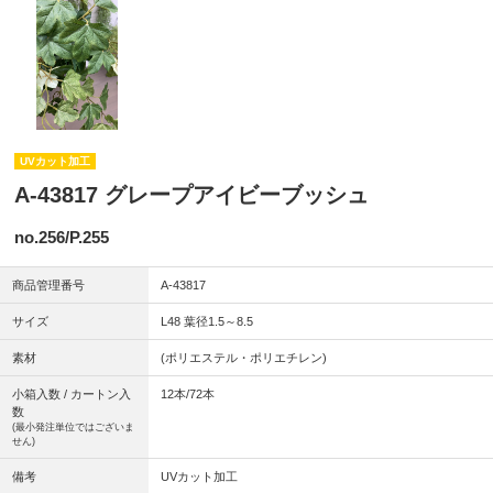
UVカット加工
A-43817 グレープアイビーブッシュ
no.256/P.255
商品管理番号
A-43817
サイズ
L48 葉径1.5～8.5
素材
(ポリエステル・ポリエチレン)
小箱入数 / カートン入
12本/72本
数
(最小発注単位ではございま
せん)
備考
UVカット加工