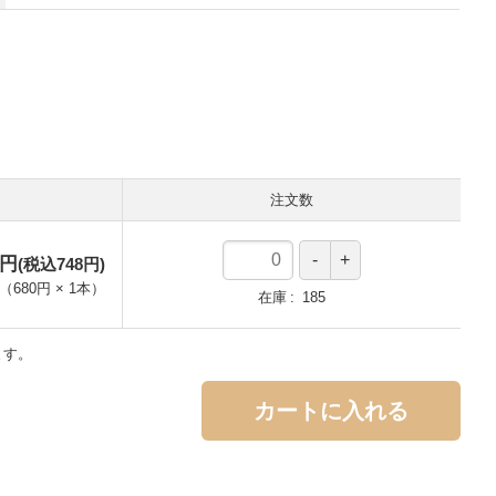
注文数
0円
(税込748円)
（
680円
×
1
本
）
在庫
185
ます。
カートに入れる