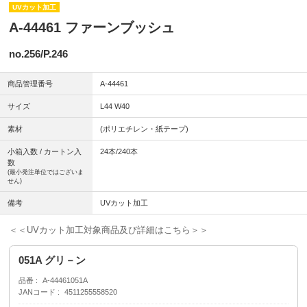
UVカット加工
A-44461 ファーンブッシュ
no.256/P.246
商品管理番号
A-44461
サイズ
L44 W40
素材
(ポリエチレン・紙テープ)
小箱入数 / カートン入
24本/240本
数
(最小発注単位ではございま
せん)
備考
UVカット加工
＜＜UVカット加工対象商品及び詳細はこちら＞＞
051A グリ－ン
品番
A-44461051A
JANコード
4511255558520