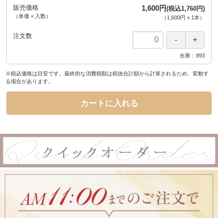
販売価格
1,600円
(税込1,760円)
（単価 × 入数）
（
1,600円
×
1
本
）
注文数
在庫
893
※税込価格は目安です。最終的な消費税額は税抜合計額から計算されるため、変動す
る場合があります。
カートに入れる