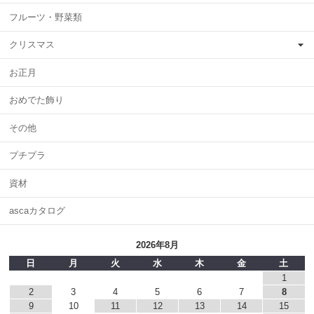
フルーツ・野菜類
クリスマス
お正月
おめでた飾り
その他
プチプラ
資材
ascaカタログ
2026年8月
日
月
火
水
木
金
土
1
2
3
4
5
6
7
8
9
10
11
12
13
14
15