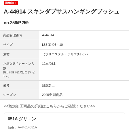
難燃加工
A-44614 スキンダプサスハンギングブッシュ
no.256/P.259
商品管理番号
A-44614
サイズ
L88 葉径6～10
素材
（ポリエステル・ポリエチレン）
小箱入数 / カートン入
12本/96本
数
(最小発注単位ではございま
せん)
備考
難燃加工
シーズン
2025春 新商品
<<難燃加工商品の詳細はこちらからご確認ください>>
051A グリ－ン
品番
A-44614051A