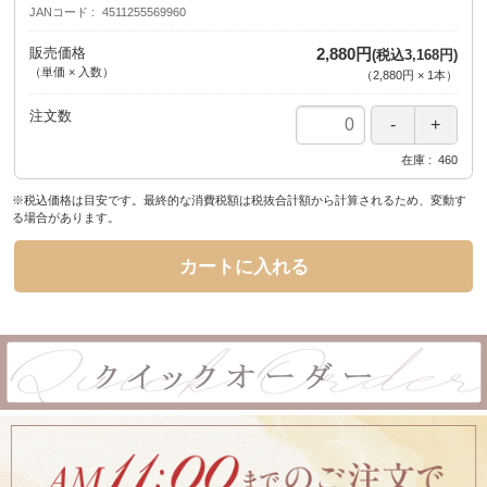
JANコード
4511255569960
販売価格
2,880円
(税込3,168円)
（単価 × 入数）
（
2,880円
×
1
本
）
注文数
在庫
460
※税込価格は目安です。最終的な消費税額は税抜合計額から計算されるため、変動す
る場合があります。
カートに入れる