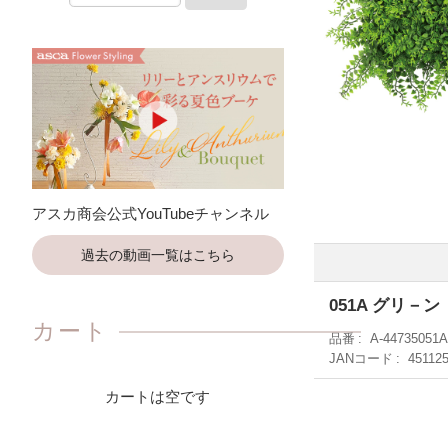
アスカ商会公式YouTubeチャンネル
過去の動画一覧はこちら
051A グリ－ン
カート
品番
A-44735051
JANコード
45112
カートは空です