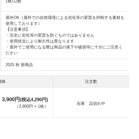
1枚/12枚
屋外OK（屋外での自然環境による劣化等の変質を抑制する素材を
使用しております）
【注意事項】
・完全に劣化等の変質を防ぐものではありません
・使用状況により耐久性は異なります
・屋外でご使用になる際は商品の落下や破損等に十分にご注意く
ださい
2025 秋 新商品
価格
注文数
3,900円
(税込4,290円)
在庫
品切れ中
（
3,900円
×
1
枚
）