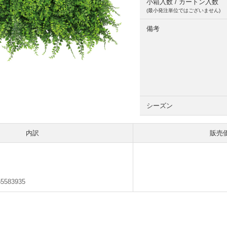
小箱入数 / カートン入数
(最小発注単位ではございません)
備考
シーズン
内訳
販売
A
55583935