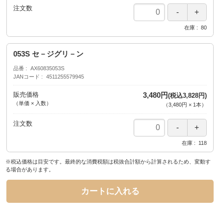
注文数
在庫
80
053S セ－ジグリ－ン
品番
AX60835053S
JANコード
4511255579945
販売価格
3,480円
(税込3,828円)
（単価 × 入数）
（
3,480円
×
1
本
）
注文数
在庫
118
※税込価格は目安です。最終的な消費税額は税抜合計額から計算されるため、変動す
る場合があります。
カートに入れる