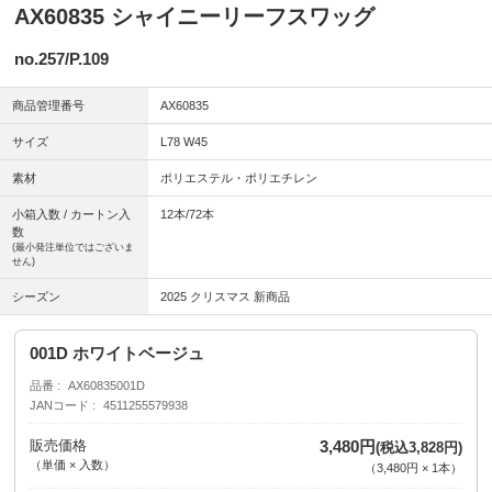
AX60835 シャイニーリーフスワッグ
no.257/P.109
商品管理番号
AX60835
サイズ
L78 W45
素材
ポリエステル・ポリエチレン
小箱入数 / カートン入
12本/72本
数
(最小発注単位ではございま
せん)
シーズン
2025 クリスマス 新商品
001D ホワイトベージュ
品番
AX60835001D
JANコード
4511255579938
販売価格
3,480円
(税込3,828円)
（単価 × 入数）
（
3,480円
×
1
本
）