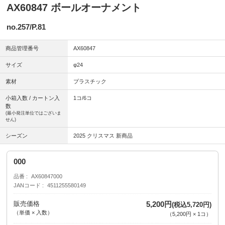
AX60847 ボールオーナメント
no.257/P.81
商品管理番号
AX60847
サイズ
φ24
素材
プラスチック
小箱入数 / カートン入
1コ/6コ
数
(最小発注単位ではございま
せん)
シーズン
2025 クリスマス 新商品
000
品番
AX60847000
JANコード
4511255580149
販売価格
5,200円
(税込5,720円)
（単価 × 入数）
（
5,200円
×
1
コ
）