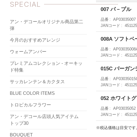
SPECIAL
007 パ－プル
品番
AP03035007
アン・デコールオリジナル商品第二
JANコード
45112
弾
008A ソフト
今月のおすすめアレンジ
品番
AP03035008
ウォームアンバー
JANコード
45112
プレミアムコレクション - オーキッ
015C バーガ
ド特集
品番
AP03035015
サッカレンテン＆カクタス
JANコード
45112
BLUE COLOR ITEMS
052 ホワイト
トロピカルフラワー
品番
AP03035052
JANコード
45112
アン・デコール店頭人気アイテム
トップ30
※税込価格は目安です
BOUQUET