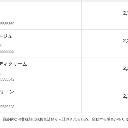
2
55585359
ベージュ
2
A
55585335
ンディクリーム
2
C
55585342
グリ－ン
2
55585328
。最終的な消費税額は税抜合計額から計算されるため、変動する場合があり