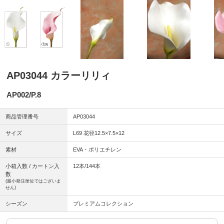
AP03044 カラーリリィ
AP002/P.8
商品管理番号
AP03044
サイズ
L69 花径12.5×7.5×12
素材
EVA・ポリエチレン
小箱入数 / カートン入
12本/144本
数
(最小発注単位ではございま
せん)
シーズン
プレミアムコレクション