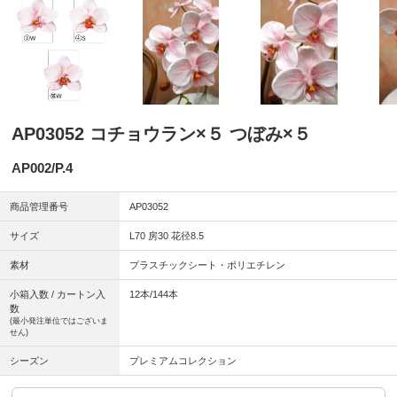
AP03052 コチョウラン×５ つぼみ×５
AP002/P.4
商品管理番号
AP03052
サイズ
L70 房30 花径8.5
素材
プラスチックシート・ポリエチレン
小箱入数 / カートン入
12本/144本
数
(最小発注単位ではございま
せん)
シーズン
プレミアムコレクション