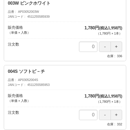
003W ピンクホワイト
品番
AP03052003W
JANコード
4511255585939
販売価格
1,780円
(税込1,958円)
（単価 × 入数）
（
1,780円
×
1
本
）
注文数
在庫
336
004S ソフトピ－チ
品番
AP03052004S
JANコード
4511255585953
販売価格
1,780円
(税込1,958円)
（単価 × 入数）
（
1,780円
×
1
本
）
注文数
在庫
332