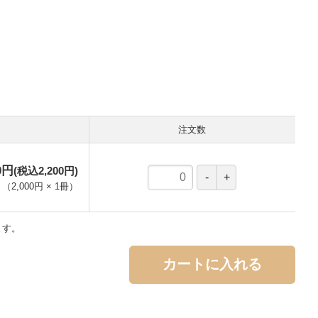
注文数
0円
(税込2,200円)
（
2,000円
×
1
冊
）
ます。
カートに入れる